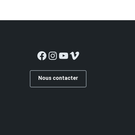
ris Marker, Lettre de Sibérie », France- Observateur, 30
Facebook
Instagram
YouTube
Vimeo
Nous contacter