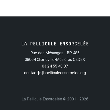
ue et politique encore qu’écrit par un poète. » André Bazin, « Ch
LA PELLICULE ENSORCELÉE
Rue des Mésanges - BP 485
08004 Charleville-Mézières CEDEX
03 24 55 48 07
contact
[a]
lapelliculeensorcelee.org
La Pellicule Ensorcelée
© 2001 - 2026