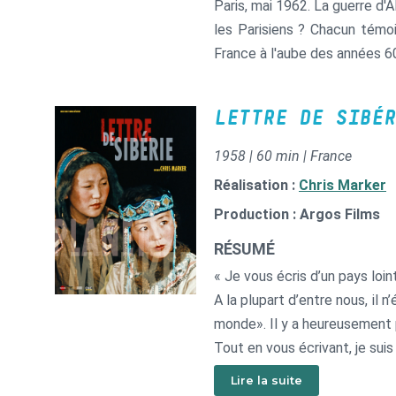
Paris, mai 1962. La guerre d'
les Parisiens ? Chacun témoi
France à l'aube des années 6
LETTRE DE SIBÉR
1958 | 60 min | France
Réalisation :
Chris Marker
Production : Argos Films
RÉSUMÉ
« Je vous écris d’un pays loint
A la plupart d’entre nous, il 
monde». Il y a heureusement p
Tout en vous écrivant, je sui
: Biriosinka ».
Lire la suite