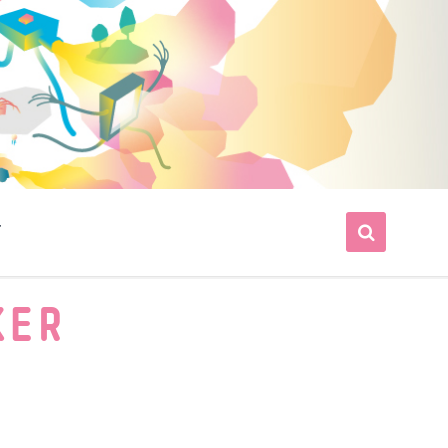
T
KER