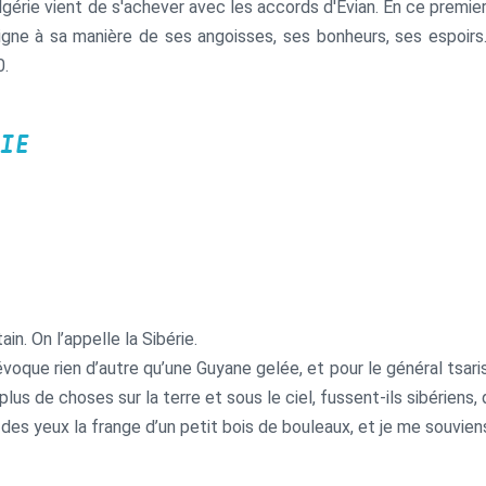
Algérie vient de s'achever avec les accords d'Evian. En ce premie
gne à sa manière de ses angoisses, ses bonheurs, ses espoirs. P
0.
IE
ain. On l’appelle la Sibérie.
n’évoque rien d’autre qu’une Guyane gelée, et pour le général tsari
lus de choses sur la terre et sous le ciel, fussent-ils sibériens
s des yeux la frange d’un petit bois de bouleaux, et je me souvie