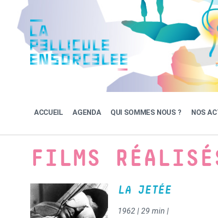
Skip
Skip
Skip
to
to
to
content
main
footer
navigation
ACCUEIL
AGENDA
QUI SOMMES NOUS ?
NOS AC
FILMS RÉALISÉ
LA JETÉE
1962 | 29 min |