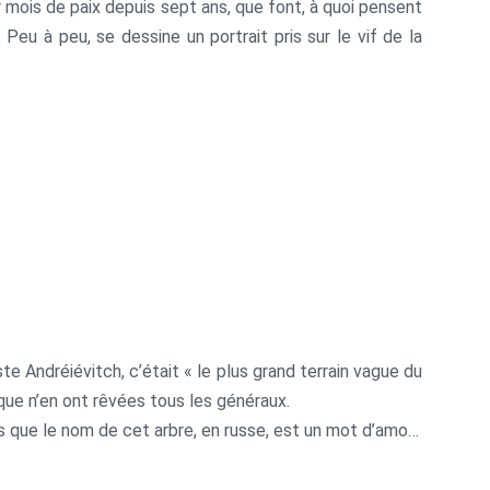
r mois de paix depuis sept ans, que font, à quoi pensent
eu à peu, se dessine un portrait pris sur le vif de la
ste Andréiévitch, c’était « le plus grand terrain vague du
, que n’en ont rêvées tous les généraux.
ns que le nom de cet arbre, en russe, est un mot d’amour