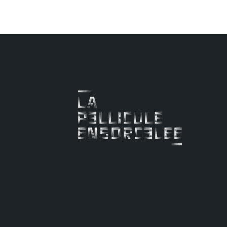
Un « essai à la fois historiq
octobre 1958.