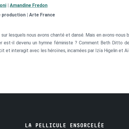
oni
|
Amandine Fredon
e production | Arte France
 sur lesquels nous avons chanté et dansé. Mais en avons-nous bi
r est-il devenu un hymne féministe ? Comment Beth Ditto de
t et interagit avec les héroïnes, incarnées par Izïa Higelin et A
e and the Queens, Nina Simone, Queen Latifah, Angèle, Gossip, Sia
per, Blondie, Les Ronnettes, Barbara, The Weather Girls, Caroline
LA PELLICULE ENSORCELÉE