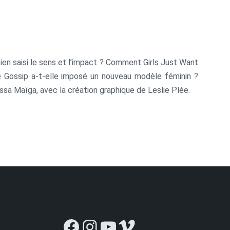
en saisi le sens et l’impact ? Comment Girls Just Want
 Gossip a-t-elle imposé un nouveau modèle féminin ?
ïssa Maïga, avec la création graphique de Leslie Plée.
, Anne Sylvestre, Lizzo, Françoise Hardy, Sheila, Dolly,
 Loeb, Nina Hagen et Janis Joplin.
Facebook
Instagram
YouTube
Vimeo