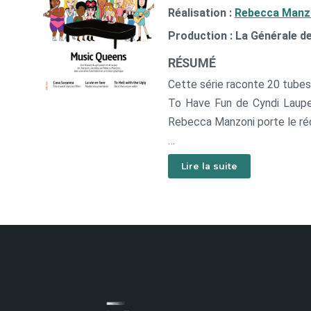
Réalisation :
Rebecca Manz
Production : La Générale d
RÉSUMÉ
Cette série raconte 20 tubes
To Have Fun de Cyndi Laupe
Rebecca Manzoni porte le réci
Liste des épisodes : Christin
Lire la suite
Marianne Faithfull, Cyndi Lau