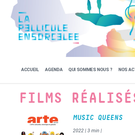
Skip
Skip
Skip
to
to
to
content
main
footer
navigation
ACCUEIL
AGENDA
QUI SOMMES NOUS ?
NOS AC
FILMS RÉALISÉ
MUSIC QUEENS
2022 | 3 min |