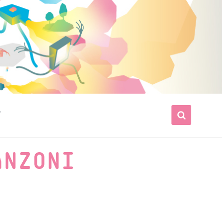
T
ANZONI