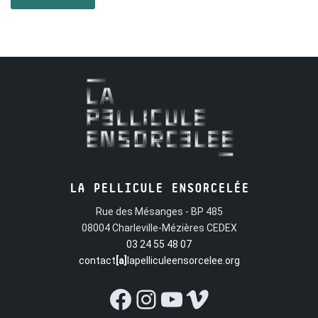
préliminaires malicieux, les caresses enivrantes, les coïts
endiablés, les hallucinations extatiques et, côté son, les
chœurs d’opéra sous acide, les rythmiques hip hop
orgasmiques, l’électro ambient mystique !
LA PELLICULE ENSORCELÉE
Rue des Mésanges - BP 485
08004 Charleville-Mézières CEDEX
03 24 55 48 07
contact
[a]
lapelliculeensorcelee.org
Facebook
Instagram
YouTube
Vimeo