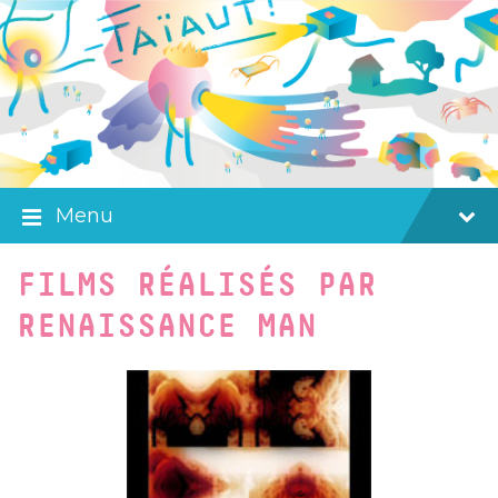
Skip
Skip
Skip
to
to
to
content
main
footer
navigation
Menu
FILMS RÉALISÉS PAR
RENAISSANCE MAN