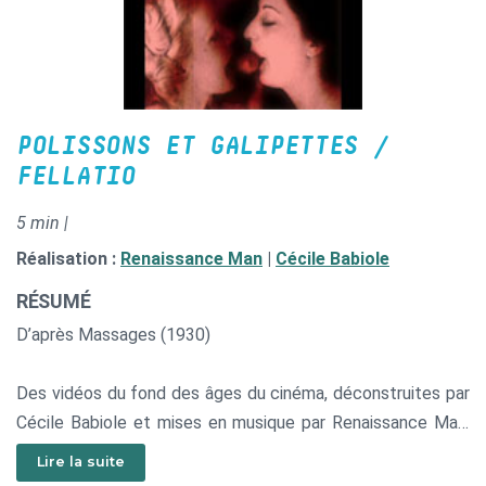
chœurs d’opéra sous acide, les rythmiques hip hop
orgasmiques, l’électro ambient mystique !
POLISSONS ET GALIPETTES /
FELLATIO
5 min |
Réalisation :
Renaissance Man
|
Cécile Babiole
RÉSUMÉ
D’après Massages (1930)
Des vidéos du fond des âges du cinéma, déconstruites par
Cécile Babiole et mises en musique par Renaissance Man.
Une rencontre artistique qui réconcilie le féminin et le
Lire la suite
masculin, le chaud et le froid, la sensualité latine et