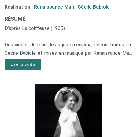
Réalisation :
Renaissance Man
|
Cécile Babiole
RÉSUMÉ
D’après La coiffeuse (1905).
Des vidéos du fond des âges du cinéma, déconstruites par
Cécile Babiole et mises en musique par Renaissance Man.
Une rencontre artistique qui réconcilie le féminin et le
Lire la suite
masculin, le chaud et le froid, la sensualité latine et
l’énergie scandinave. On retiendra côté image les
préliminaires malicieux, les caresses enivrantes, les coïts
endiablés, les hallucinations extatiques et, côté son, les
chœurs d’opéra sous acide, les rythmiques hip hop
orgasmiques, l’électro ambient mystique !