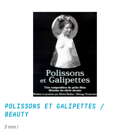
l’énergie scandinave. On retiendra côté image les
préliminaires malicieux, les caresses enivrantes, les coïts
endiablés, les hallucinations extatiques et, côté son, les
chœurs d’opéra sous acide, les rythmiques hip hop
orgasmiques, l’électro ambient mystique !
POLISSONS ET GALIPETTES /
BEAUTY
3 min |