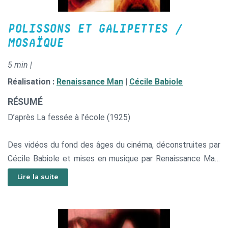
POLISSONS ET GALIPETTES /
MOSAÏQUE
5 min |
Réalisation :
Renaissance Man
|
Cécile Babiole
RÉSUMÉ
D’après La fessée à l’école (1925)
Des vidéos du fond des âges du cinéma, déconstruites par
Cécile Babiole et mises en musique par Renaissance Man.
Une rencontre artistique qui réconcilie le féminin et le
Lire la suite
masculin, le chaud et le froid, la sensualité latine et
l’énergie scandinave. On retiendra côté image les
préliminaires malicieux, les caresses enivrantes, les coïts
endiablés, les hallucinations extatiques et, côté son, les