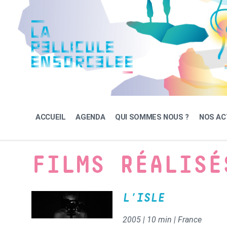
Skip
Skip
Skip
to
to
to
content
main
footer
navigation
ACCUEIL
AGENDA
QUI SOMMES NOUS ?
NOS AC
FILMS RÉALISÉ
L’ISLE
2005 | 10 min | France