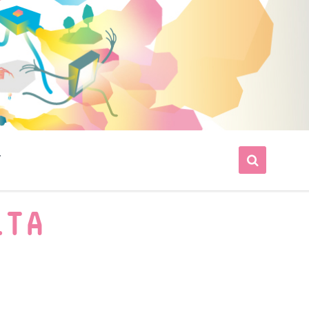
T
LTA