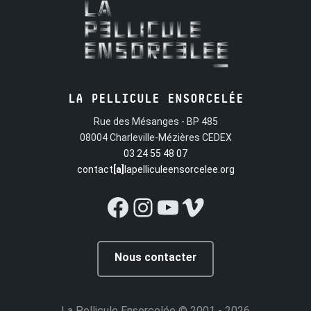
LA PELLICULE ENSORCELÉE
Rue des Mésanges - BP 485
08004 Charleville-Mézières CEDEX
03 24 55 48 07
contact
[a]
lapelliculeensorcelee.org
Facebook
Instagram
YouTube
Vimeo
Nous contacter
La Pellicule Ensorcelée
© 2001 - 2026