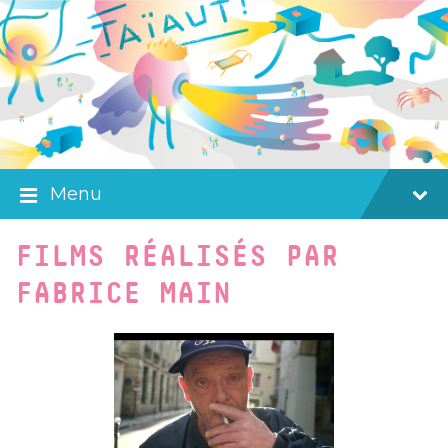
Skip
Skip
Skip
to
to
to
content
main
footer
navigation
Menu
FILMS RÉALISÉS PAR
FABRICE MAIN