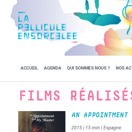
Skip
Skip
Skip
to
to
to
content
main
footer
navigation
ACCUEIL
AGENDA
QUI SOMMES NOUS ?
NOS AC
FILMS RÉALISÉ
AN APPOINTMENT 
2015 | 15 min | Espagne