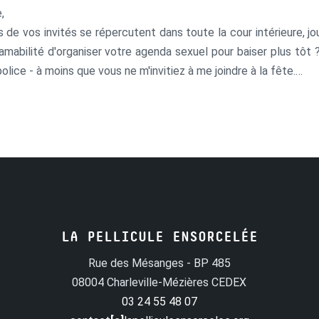
,
de vos invités se répercutent dans toute la cour intérieure, jou
'amabilité d'organiser votre agenda sexuel pour baiser plus tôt 
 police - à moins que vous ne m'invitiez à me joindre à la fête.
st ce que m'a coûté l'achat d'un nouveau cadre pour une ph
LA PELLICULE ENSORCELÉE
Rue des Mésanges - BP 485
08004 Charleville-Mézières CEDEX
03 24 55 48 07