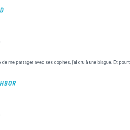
D
s
de me partager avec ses copines, j’ai cru à une blague. Et pou
HBOR
s