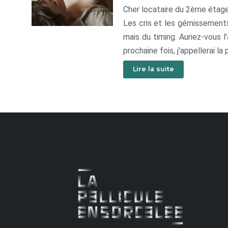
Cher locataire du 2ème étage
Les cris et les gémissements 
mais du timing. Auriez-vous l
prochaine fois, j'appellerai la
Votre voisine de palier.
Lire la suite
PS. Vous me devez 20$. C'e
dessus.