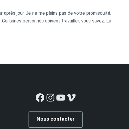
r après jour. Je ne me plains pas de votre promiscuité,
? Certaines personnes doivent travailler, vous savez. La
oto qui est tombée du mur pendant que vous cogniez
Facebook
Instagram
YouTube
Vimeo
Nous contacter