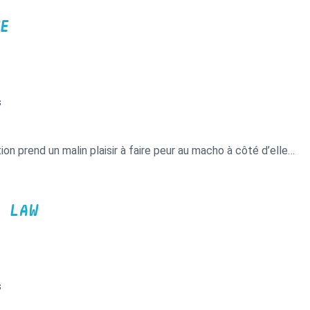
E
s
ion prend un malin plaisir à faire peur au macho à côté d’elle…
 LAW
s