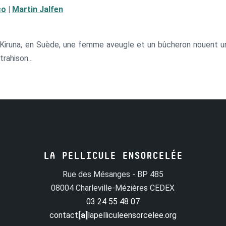
co
|
Martin Jalfen
 Kiruna, en Suède, une femme aveugle et un bûcheron nouent une
trahison...
LA PELLICULE ENSORCELÉE
Rue des Mésanges - BP 485
08004 Charleville-Mézières CEDEX
03 24 55 48 07
contact
[a]
lapelliculeensorcelee.org