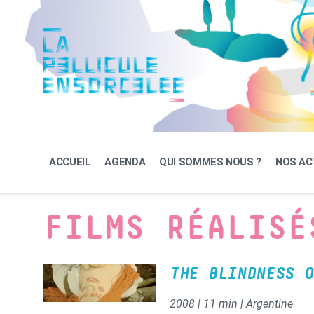
Skip
Skip
Skip
to
to
to
content
main
footer
navigation
ACCUEIL
AGENDA
QUI SOMMES NOUS ?
NOS AC
FILMS RÉALISÉ
THE BLINDNESS O
2008 | 11 min | Argentine