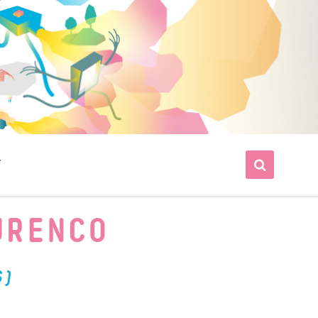
T
URENCO
S)