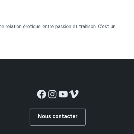
 relation érotique entre passion et trahison. C’est un
Facebook
Instagram
YouTube
Vimeo
Nous contacter