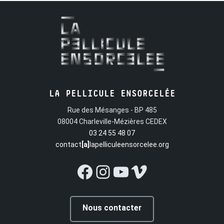
LA PELLICULE ENSORCELÉE
Rue des Mésanges - BP 485
08004 Charleville-Mézières CEDEX
03 24 55 48 07
contact
[a]
lapelliculeensorcelee.org
Facebook
Instagram
YouTube
Vimeo
Nous contacter