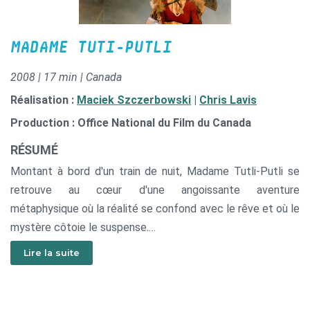
MADAME TUTI-PUTLI
2008 | 17 min | Canada
Réalisation :
Maciek Szczerbowski
|
Chris Lavis
Production : Office National du Film du Canada
RÉSUMÉ
Montant à bord d'un train de nuit, Madame Tutli-Putli se
retrouve au cœur d'une angoissante aventure
métaphysique où la réalité se confond avec le rêve et où le
mystère côtoie le suspense.
Thriller jungien? Suspense hitchcockien? Tour de force
Lire la suite
artistique? Montez à bord, le train de nuit vous attend…