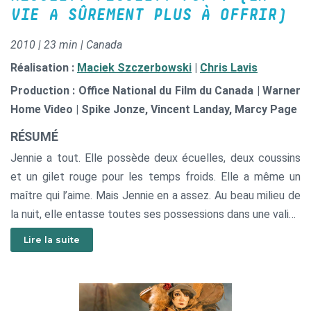
VIE A SÛREMENT PLUS À OFFRIR)
2010 | 23 min | Canada
Réalisation :
Maciek Szczerbowski
|
Chris Lavis
Production : Office National du Film du Canada | Warner
Home Video | Spike Jonze, Vincent Landay, Marcy Page
RÉSUMÉ
Jennie a tout. Elle possède deux écuelles, deux coussins
et un gilet rouge pour les temps froids. Elle a même un
maître qui l’aime. Mais Jennie en a assez. Au beau milieu de
la nuit, elle entasse toutes ses possessions dans une valise
de cuir noir à boucles dorées et regarde une dernière fois
Lire la suite
par la fenêtre...