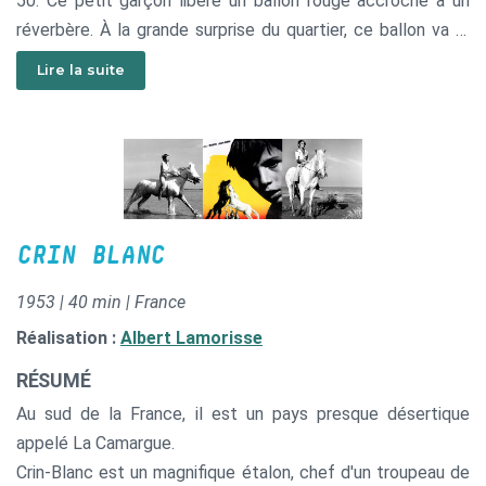
50. Ce petit garçon libère un ballon rouge accroché à un
réverbère. À la grande surprise du quartier, ce ballon va le
suivre dans les rues de Paris, suscitant la jalousie des
Lire la suite
autres enfants.
CRIN BLANC
1953 | 40 min | France
Réalisation :
Albert Lamorisse
RÉSUMÉ
Au sud de la France, il est un pays presque désertique
appelé La Camargue.
Crin-Blanc est un magnifique étalon, chef d'un troupeau de