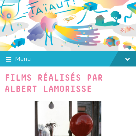
Skip
Skip
Skip
to
to
to
content
main
footer
navigation
Menu
FILMS RÉALISÉS PAR
ALBERT LAMORISSE