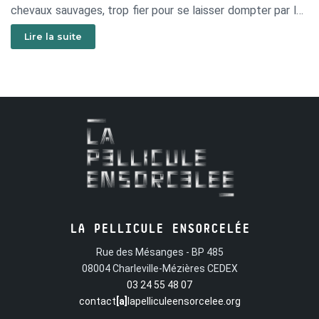
chevaux sauvages, trop fier pour se laisser dompter par les
hommes. Seul Folco, un petit pêcheur, réussira à
Lire la suite
l’apprivoiser. Une profonde amitié va naître entre l’enfant et
le cheval. Ensemble, ils partiront à la conquête d'une liberté
que les hommes leur refusent…
LA PELLICULE ENSORCELÉE
Rue des Mésanges - BP 485
08004 Charleville-Mézières CEDEX
03 24 55 48 07
contact
[a]
lapelliculeensorcelee.org