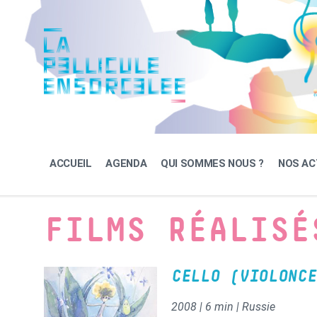
Skip
Skip
Skip
to
to
to
content
main
footer
navigation
ACCUEIL
AGENDA
QUI SOMMES NOUS ?
NOS AC
FILMS RÉALISÉ
CELLO (VIOLONCE
2008 | 6 min | Russie