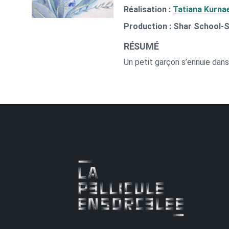
Réalisation :
Tatiana Kurna
Production : Shar School-
RÉSUMÉ
Un petit garçon s’ennuie dans