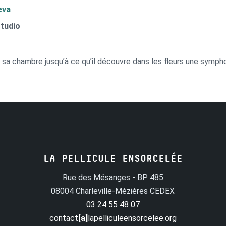
eva
Studio
 sa chambre jusqu’à ce qu’il découvre dans les fleurs une symph
LA PELLICULE ENSORCELÉE
Rue des Mésanges - BP 485
08004 Charleville-Mézières CEDEX
03 24 55 48 07
contact
[a]
lapelliculeensorcelee.org