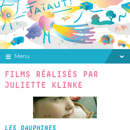
Skip
Skip
Skip
to
to
to
content
main
footer
navigation
Menu
FILMS RÉALISÉS PAR
JULIETTE KLINKE
LES DAUPHINES