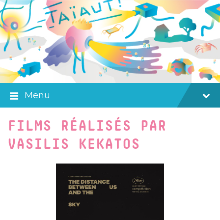
Skip
Skip
Skip
to
to
to
content
main
footer
navigation
Menu
FILMS RÉALISÉS PAR
VASILIS KEKATOS