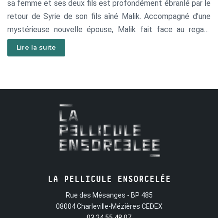
sa femme et ses deux fils est profondément ébranlé par le
retour de Syrie de son fils aîné Malik. Accompagné d’une
mystérieuse nouvelle épouse, Malik fait face au regard
désapprobateur de son père. La tension entre le père et le
Lire la suite
fils s’intensifie en quelques jours jusqu’à atteindre un point
de rupture.
LA PELLICULE ENSORCELÉE
Rue des Mésanges - BP 485
08004 Charleville-Mézières CEDEX
03 24 55 48 07