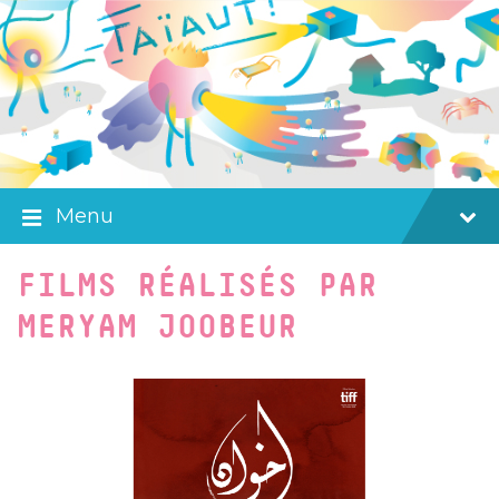
Skip
Skip
Skip
to
to
to
content
main
footer
navigation
Menu
FILMS RÉALISÉS PAR
MERYAM JOOBEUR