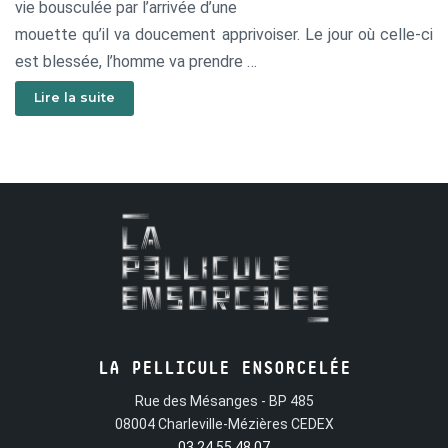
vie bousculée par l’arrivée d’une
mouette qu’il va doucement apprivoiser. Le jour où celle-ci
est blessée, l’homme va prendre
soin d’elle et retrouver, pour un instant, son âme d’enfant.
Lire la suite
LA PELLICULE ENSORCELÉE
Rue des Mésanges - BP 485
08004 Charleville-Mézières CEDEX
03 24 55 48 07