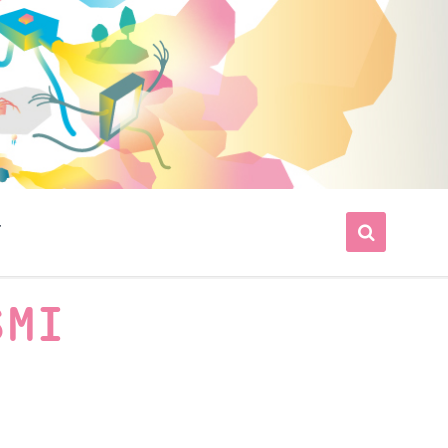
T
SMI