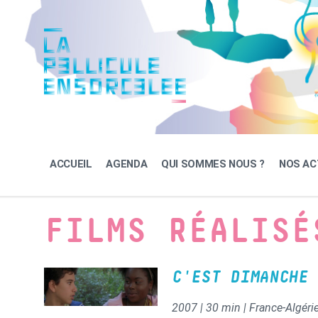
Skip
Skip
Skip
to
to
to
content
main
footer
navigation
ACCUEIL
AGENDA
QUI SOMMES NOUS ?
NOS AC
FILMS RÉALISÉ
C'EST DIMANCHE
2007 | 30 min | France-Algéri