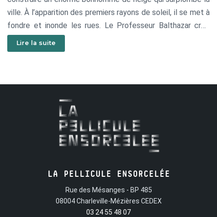
ville. À l’apparition des premiers rayons de soleil, il se met à
fondre et inonde les rues. Le Professeur Balthazar crée
alors un moulin à vent capable d’aspirer l’eau et de la
Lire la suite
transformer en nuages transportables.
LA PELLICULE ENSORCELÉE
Rue des Mésanges - BP 485
08004 Charleville-Mézières CEDEX
03 24 55 48 07