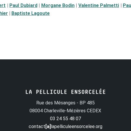
ert
|
Paul Dubiard
|
Morgane Bodin
|
Valentine Palmetti
|
Pau
hier
|
Baptiste Lagoute
LA PELLICULE ENSORCELÉE
Rue des Mésanges - BP 485
08004 Charleville-Mézières CEDEX
03 24 55 48 07
contact
[a]
lapelliculeensorcelee.org