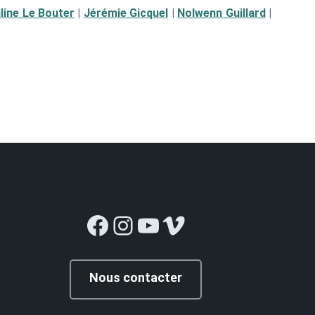
line Le Bouter
|
Jérémie Gicquel
|
Nolwenn Guillard
|
Facebook
Instagram
YouTube
Vimeo
Nous contacter