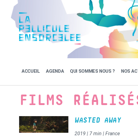
Skip
Skip
Skip
to
to
to
content
main
footer
navigation
ACCUEIL
AGENDA
QUI SOMMES NOUS ?
NOS AC
FILMS RÉALISÉ
WASTED AWAY
2019 | 7 min | France