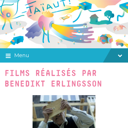
Skip
Skip
Skip
to
to
to
content
main
footer
navigation
Menu
FILMS RÉALISÉS PAR
BENEDIKT ERLINGSSON