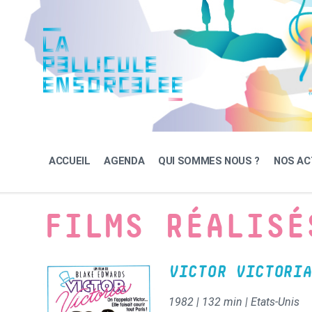
Skip
Skip
Skip
to
to
to
content
main
footer
navigation
ACCUEIL
AGENDA
QUI SOMMES NOUS ?
NOS AC
FILMS RÉALISÉ
VICTOR VICTORIA
1982 | 132 min | Etats-Unis