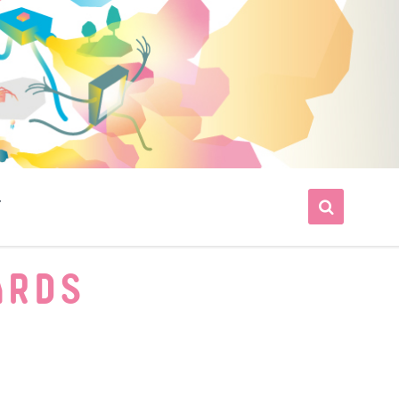
T
ARDS