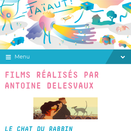
Skip
Skip
Skip
to
to
to
content
main
footer
navigation
Menu
FILMS RÉALISÉS PAR
ANTOINE DELESVAUX
LE CHAT DU RABBIN