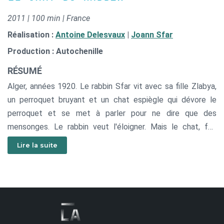
2011 | 100 min | France
Réalisation :
Antoine Delesvaux
|
Joann Sfar
Production : Autochenille
RÉSUMÉ
Alger, années 1920. Le rabbin Sfar vit avec sa fille Zlabya,
un perroquet bruyant et un chat espiègle qui dévore le
perroquet et se met à parler pour ne dire que des
mensonges. Le rabbin veut l'éloigner. Mais le chat, fou
amoureux de sa petite maîtresse, est prêt à tout pour
Lire la suite
rester auprès d'elle... même à faire sa « bar mitsva » ! Le
rabbin devra enseigner à son chat les rudiments de loi
mosaïque !
Une lettre apprend au rabbin que pour garder son poste, il
doit se soumettre à une dictée en français. Pour l'aider, son
chat commet le sacrilège d'invoquer l'Eternel. Le rabbin