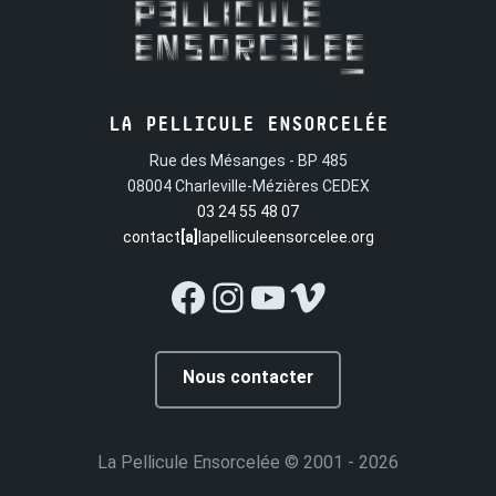
réussit mais le chat ne parle plus. On le traite de nouveau
comme un animal ordinaire. Son seul ami sera bientôt un
peintre russe en quête d'une Jérusalem imaginaire où
vivraient des Juifs noirs. Il parvient à convaincre le rabbin,
LA PELLICULE ENSORCELÉE
un ancien soldat du Tsar, un chanteur et le chat de faire
Rue des Mésanges - BP 485
avec lui la route coloniale...
08004 Charleville-Mézières CEDEX
03 24 55 48 07
contact
[a]
lapelliculeensorcelee.org
Facebook
Instagram
YouTube
Vimeo
Nous contacter
La Pellicule Ensorcelée
© 2001 - 2026