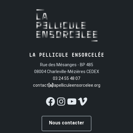
LA PELLICULE ENSORCELÉE
Rue des Mésanges - BP 485
08004 Charleville-Mézières CEDEX
03 24 55 48 07
contact
[a]
lapelliculeensorcelee.org
Facebook
Instagram
YouTube
Vimeo
Nous contacter