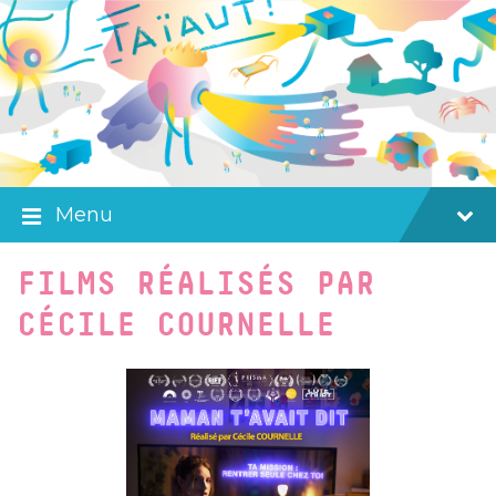
Skip
Skip
Skip
to
to
to
content
main
footer
navigation
Menu
FILMS RÉALISÉS PAR
CÉCILE COURNELLE