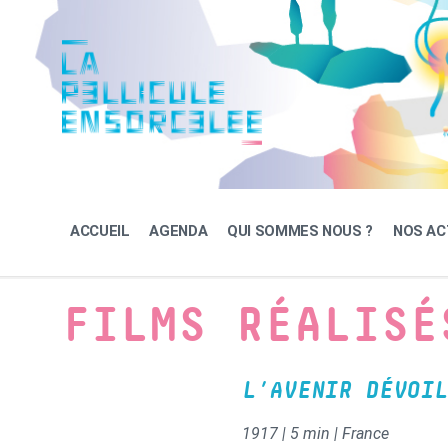
Skip
Skip
Skip
to
to
to
content
main
footer
navigation
ACCUEIL
AGENDA
QUI SOMMES NOUS ?
NOS AC
FILMS RÉALISÉ
L’AVENIR DÉVOIL
1917 | 5 min | France