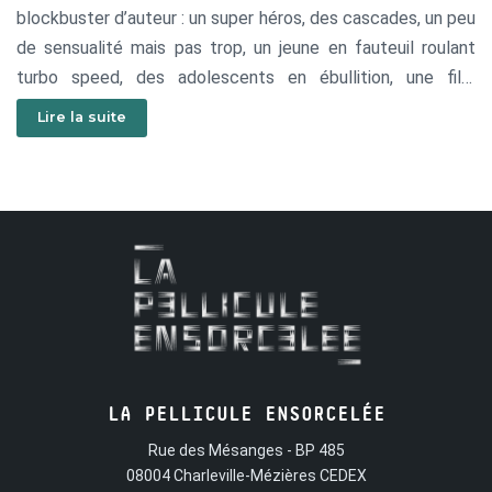
blockbuster d’auteur : un super héros, des cascades, un peu
de sensualité mais pas trop, un jeune en fauteuil roulant
turbo speed, des adolescents en ébullition, une fille
populaire, un groupe de rock et quelques lapins pour les
Lire la suite
amateurs de nature... Normalement tout y est. S’il manque
des choses, faites-en part aux réalisatrices, elles le
mettront dans le prochain film.
LA PELLICULE ENSORCELÉE
Rue des Mésanges - BP 485
08004 Charleville-Mézières CEDEX