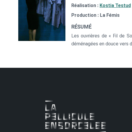
Réalisation :
Kostia Testud
Production : La Fémis
RÉSUMÉ
Les ouvrières de « Fil de So
déménagées en douce vers des