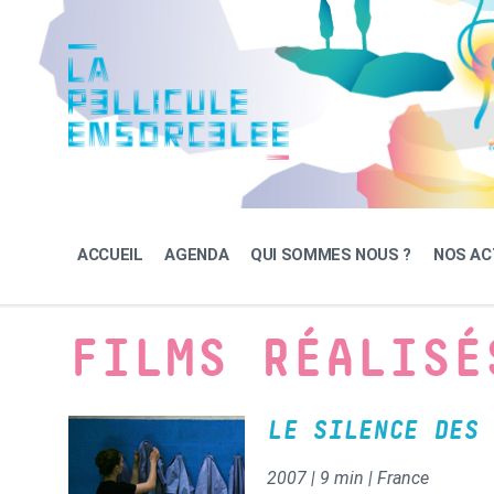
Skip
Skip
Skip
to
to
to
content
main
footer
navigation
ACCUEIL
AGENDA
QUI SOMMES NOUS ?
NOS AC
FILMS RÉALISÉ
LE SILENCE DES 
2007 | 9 min | France