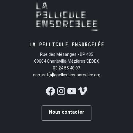
madame Pluyette ...
LA PELLICULE ENSORCELÉE
Rue des Mésanges - BP 485
08004 Charleville-Mézières CEDEX
03 24 55 48 07
contact
[a]
lapelliculeensorcelee.org
Facebook
Instagram
YouTube
Vimeo
Nous contacter