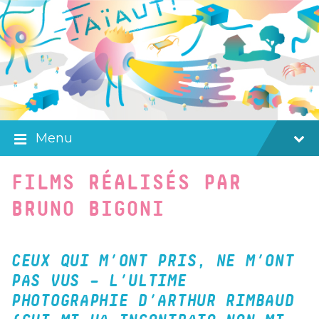
Skip
Skip
Skip
to
to
to
content
main
footer
navigation
Menu
FILMS RÉALISÉS PAR
BRUNO BIGONI
CEUX QUI M’ONT PRIS, NE M’ONT
PAS VUS – L’ULTIME
PHOTOGRAPHIE D’ARTHUR RIMBAUD