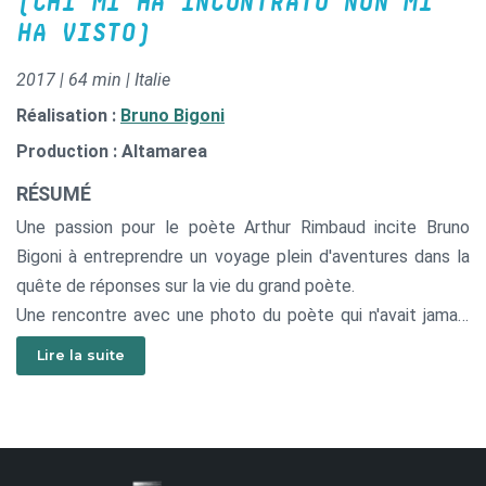
(CHI MI HA INCONTRATO NON MI
HA VISTO)
2017 | 64 min | Italie
Réalisation :
Bruno Bigoni
Production : Altamarea
RÉSUMÉ
Une passion pour le poète Arthur Rimbaud incite Bruno
Bigoni à entreprendre un voyage plein d'aventures dans la
quête de réponses sur la vie du grand poète.
Une rencontre avec une photo du poète qui n'avait jamais
été vue auparavant change sa vie et son travail pour
Lire la suite
toujours.
En secret, Bruno ne peut pas croire qu'Arthur ait abandonné
l'écriture à 18 ans. Pour cette raison, il ne peut qu’accepter
l'offre qu'il reçoit d'une femme française inhabituelle,