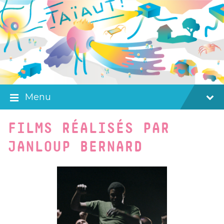
Skip
Skip
Skip
to
to
to
content
main
footer
navigation
Menu
FILMS RÉALISÉS PAR
JANLOUP BERNARD