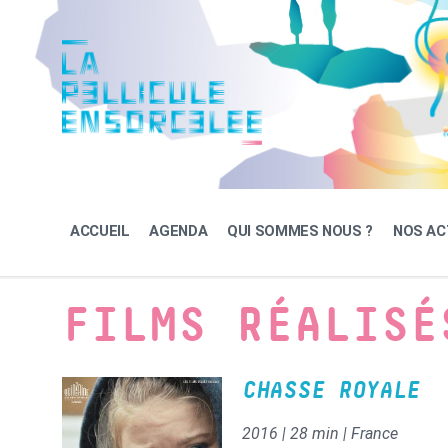
Skip
Skip
Skip
to
to
to
content
main
footer
navigation
ACCUEIL
AGENDA
QUI SOMMES NOUS ?
NOS AC
FILMS RÉALISÉ
CHASSE ROYALE
2016 | 28 min | France