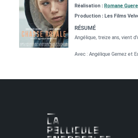
Réalisation :
Romane Guere
Production : Les Films Velv
RÉSUMÉ
Angélique, treize ans, vient 
Avec : Angélique Gernez et 