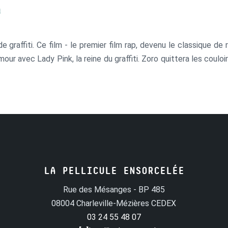
n
de graffiti. Ce film - le premier film rap, devenu le classique d
amour avec Lady Pink, la reine du graffiti. Zoro quittera les coulo
LA PELLICULE ENSORCELÉE
Rue des Mésanges - BP 485
08004 Charleville-Mézières CEDEX
03 24 55 48 07