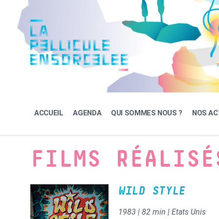
Skip
Skip
Skip
to
to
to
content
main
footer
navigation
ACCUEIL
AGENDA
QUI SOMMES NOUS ?
NOS AC
FILMS RÉALISÉ
WILD STYLE
1983 | 82 min | Etats Unis