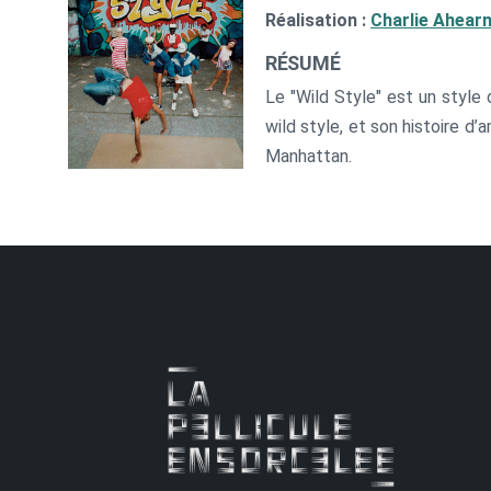
Réalisation :
Charlie Ahear
RÉSUMÉ
Le "Wild Style" est un style 
wild style, et son histoire d’
Manhattan.