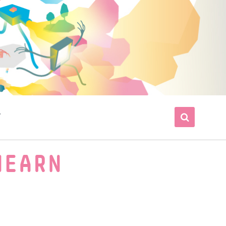
T
HEARN