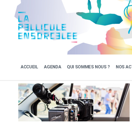
Skip
Skip
Skip
to
to
to
content
main
footer
navigation
ACCUEIL
AGENDA
QUI SOMMES NOUS ?
NOS AC