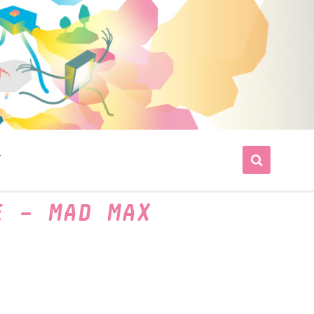
T
E – MAD MAX