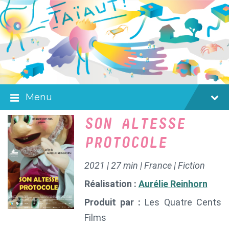
Skip
Skip
Skip
to
to
to
content
main
footer
navigation
Menu
SON ALTESSE
PROTOCOLE
2021 | 27 min | France | Fiction
Réalisation :
Aurélie Reinhorn
Produit par :
Les Quatre Cents
Films