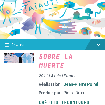
Skip
Skip
Skip
to
to
to
content
main
footer
navigation
Menu
SOBRE LA
MUERTE
2011 | 4 min | France
Réalisation :
Jean-Pierre Poirel
Produit par :
Pierre Dron
CRÉDITS TECHNIQUES