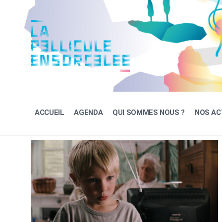
Skip
Skip
Skip
to
to
to
content
main
footer
navigation
ACCUEIL
AGENDA
QUI SOMMES NOUS ?
NOS AC