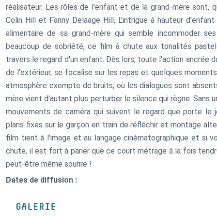
réalisateur. Les rôles de l'enfant et de la grand-mère sont, q
Colin Hill et Fanny Delaage Hill. L'intrigue à hauteur d'enf
alimentaire de sa grand-mère qui semble incommoder ses
beaucoup de sobriété, ce film à chute aux tonalités pastell
travers le regard d'un enfant. Dès lors, toute l'action ancrée d
de l'extérieur, se focalise sur les repas et quelques moment
atmosphère exempte de bruits, où les dialogues sont absents e
mère vient d'autant plus perturber le silence qui règne. Sans un 
mouvements de caméra qui suivent le regard que porte le je
plans fixes sur le garçon en train de réfléchir et montage al
film tient à l'image et au langage cinématographique et si vo
chute, il est fort à parier que ce court métrage à la fois tend
peut-être même sourire !
Dates de diffusion :
GALERIE