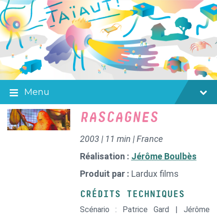
Skip
Skip
Skip
to
to
to
content
main
footer
navigation
Menu
RASCAGNES
2003 | 11 min | France
Réalisation :
Jérôme Boulbès
Produit par :
Lardux films
CRÉDITS TECHNIQUES
Scénario : Patrice Gard | Jérôme