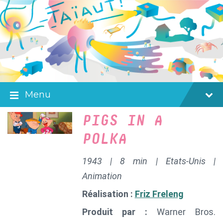
Skip
Skip
Skip
to
to
to
content
main
footer
navigation
Menu
PIGS IN A
POLKA
1943 | 8 min | Etats-Unis |
Animation
Réalisation :
Friz Freleng
Produit par :
Warner Bros.