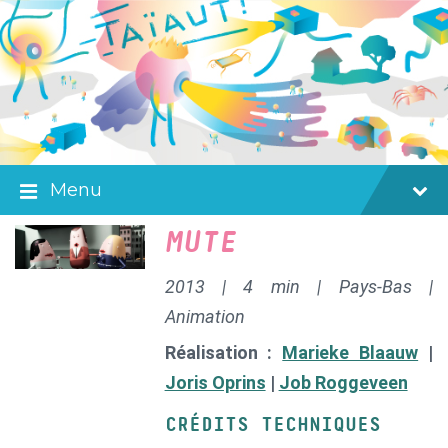
Skip
Skip
Skip
to
to
to
content
main
footer
navigation
Menu
MUTE
2013 | 4 min | Pays-Bas |
Animation
Réalisation :
Marieke Blaauw
|
Joris Oprins
|
Job Roggeveen
CRÉDITS TECHNIQUES