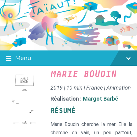
Skip
Skip
Skip
to
to
to
content
main
footer
navigation
Menu
MARIE BOUDIN
2019 | 10 min | France | Animation
Réalisation :
Margot Barbé
RÉSUMÉ
Marie Boudin cherche la mer. Elle la
cherche en vain, un peu partout,