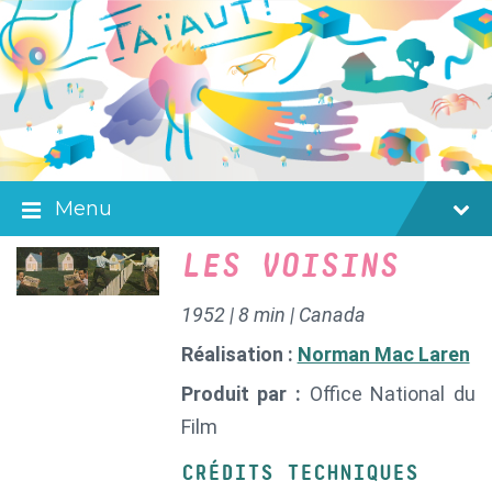
Skip
Skip
Skip
to
to
to
content
main
footer
navigation
Menu
LES VOISINS
1952 | 8 min | Canada
Réalisation :
Norman Mac Laren
Produit par :
Office National du
Film
CRÉDITS TECHNIQUES