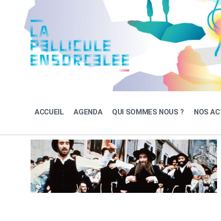
Skip
Skip
Skip
to
to
to
content
main
footer
navigation
ACCUEIL
AGENDA
QUI SOMMES NOUS ?
NOS AC