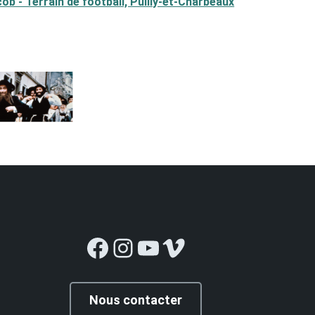
cob - Terrain de football, Puilly-et-Charbeaux
Facebook
Instagram
YouTube
Vimeo
Nous contacter