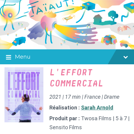
Skip
Skip
Skip
to
to
to
content
main
footer
navigation
Menu
L'EFFORT
COMMERCIAL
2021 | 17 min | France | Drame
Réalisation :
Sarah Arnold
Produit par :
Twosa Films | 5 à 7 |
Sensito Films