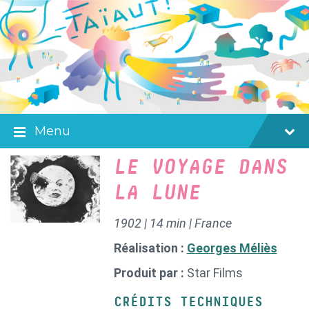
Skip
Skip
Skip
to
to
to
content
main
footer
navigation
Menu
LE VOYAGE DANS
LA LUNE
1902 | 14 min | France
Réalisation :
Georges Méliès
Produit par :
Star Films
CRÉDITS TECHNIQUES