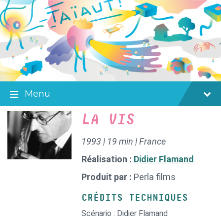
Skip
Skip
Skip
to
to
to
content
main
footer
navigation
Menu
LA VIS
1993 | 19 min | France
Réalisation :
Didier Flamand
Produit par :
Perla films
CRÉDITS TECHNIQUES
Scénario : Didier Flamand