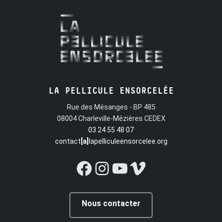
LA PELLICULE ENSORCELÉE
Rue des Mésanges - BP 485
08004 Charleville-Mézières CEDEX
03 24 55 48 07
contact
[a]
lapelliculeensorcelee.org
Facebook
Instagram
YouTube
Vimeo
Nous contacter