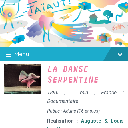
Skip
Skip
Skip
to
to
to
content
main
footer
navigation
Menu
LA DANSE
SERPENTINE
1896 | 1 min | France |
Documentaire
Public : Adulte (16 et plus)
Réalisation :
Auguste & Louis