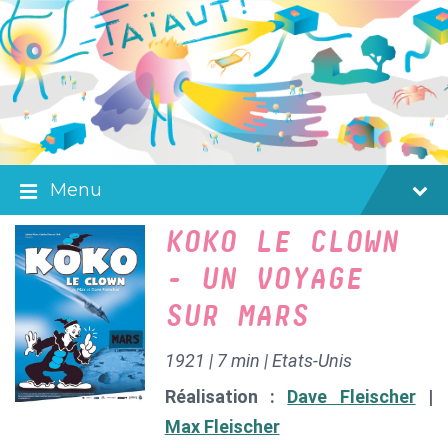
Skip
Skip
Skip
to
to
to
content
main
footer
navigation
Menu
KOKO LE CLOWN
- UN VOYAGE
SUR MARS
1921 | 7 min | Etats-Unis
Réalisation :
Dave Fleischer
|
Max Fleischer