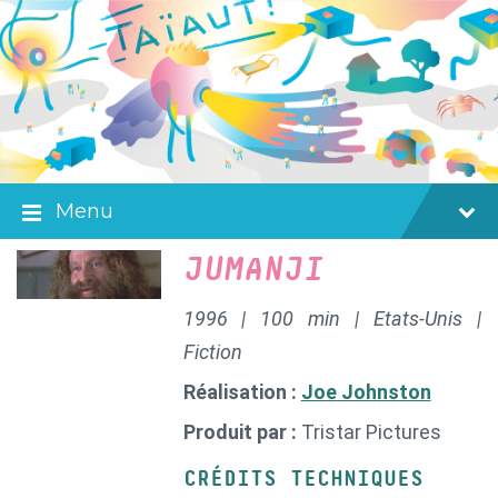
Skip
Skip
Skip
to
to
to
content
main
footer
navigation
Menu
JUMANJI
1996 | 100 min | Etats-Unis |
Fiction
Réalisation :
Joe Johnston
Produit par :
Tristar Pictures
CRÉDITS TECHNIQUES