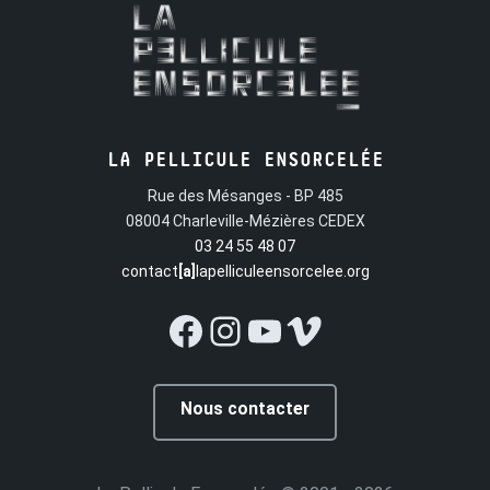
LA PELLICULE ENSORCELÉE
Rue des Mésanges - BP 485
08004 Charleville-Mézières CEDEX
03 24 55 48 07
contact
[a]
lapelliculeensorcelee.org
Facebook
Instagram
YouTube
Vimeo
Nous contacter