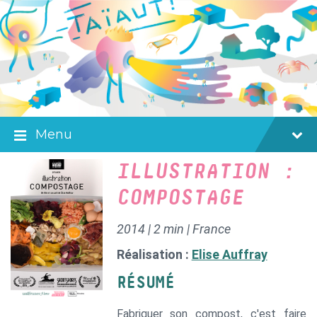
Skip
Skip
Skip
to
to
to
content
main
footer
navigation
Menu
ILLUSTRATION :
COMPOSTAGE
2014 | 2 min | France
Réalisation :
Elise Auffray
RÉSUMÉ
Fabriquer son compost, c'est faire