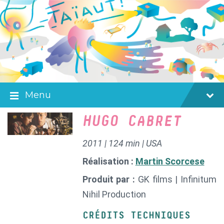
Skip
Skip
Skip
to
to
to
content
main
footer
navigation
Menu
HUGO CABRET
2011 | 124 min | USA
Réalisation :
Martin Scorcese
Produit par :
GK films | Infinitum
Nihil Production
CRÉDITS TECHNIQUES