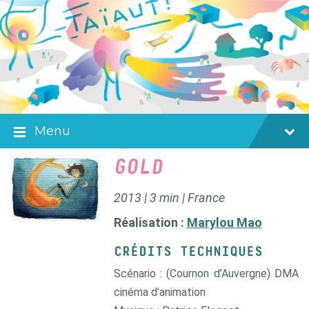
Skip
Skip
Skip
to
to
to
content
main
footer
navigation
Menu
GOLD
2013 | 3 min | France
Réalisation :
Marylou Mao
CRÉDITS TECHNIQUES
Scénario : (Cournon d’Auvergne) DMA
cinéma d’animation