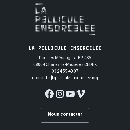
LA PELLICULE ENSORCELÉE
Rue des Mésanges - BP 485
08004 Charleville-Mézières CEDEX
03 24 55 48 07
contact
[a]
lapelliculeensorcelee.org
Facebook
Instagram
YouTube
Vimeo
Nous contacter