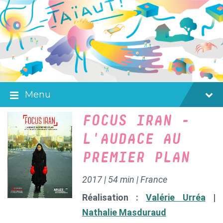
Skip
Skip
Skip
to
to
to
content
main
footer
navigation
Menu
FOCUS IRAN -
L'AUDACE AU
PREMIER PLAN
2017 | 54 min | France
Réalisation :
Valérie Urréa
|
Nathalie Masduraud